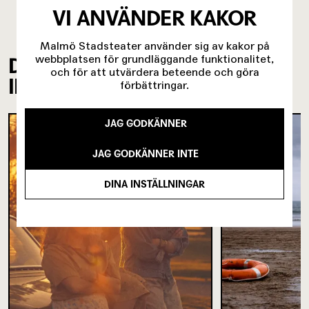
VI ANVÄNDER KAKOR
Malmö Stadsteater använder sig av kakor på
webbplatsen för grundläggande funktionalitet,
DU KANSKE ÄVEN ÄR
och för att utvärdera beteende och göra
INTRESSERAD AV
förbättringar.
JAG GODKÄNNER
JAG GODKÄNNER INTE
DINA INSTÄLLNINGAR