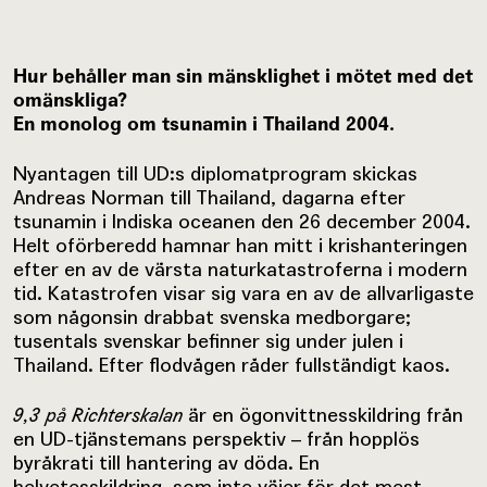
Hur behåller man sin mänsklighet i mötet med det
omänskliga?
En monolog om tsunamin i Thailand 2004.
Nyantagen till UD:s diplomatprogram skickas
Andreas Norman till Thailand, dagarna efter
tsunamin i Indiska oceanen den 26 december 2004.
Helt oförberedd hamnar han mitt i krishanteringen
efter en av de värsta naturkatastroferna i modern
tid. Katastrofen visar sig vara en av de allvarligaste
som någonsin drabbat svenska medborgare;
tusentals svenskar befinner sig under julen i
Thailand. Efter flodvågen råder fullständigt kaos.
9,3 på Richterskalan
är en ögonvittnesskildring från
en UD-tjänstemans perspektiv – från hopplös
byråkrati till hantering av döda. En
helvetesskildring, som inte väjer för det mest