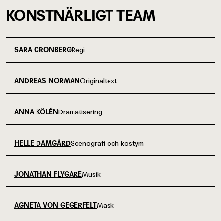
KONSTNÄRLIGT TEAM
Regi
SARA CRONBERG
Originaltext
ANDREAS NORMAN
Dramatisering
ANNA KÖLÉN
Scenografi och kostym
HELLE DAMGÅRD
Musik
JONATHAN FLYGARE
Mask
AGNETA VON GEGERFELT