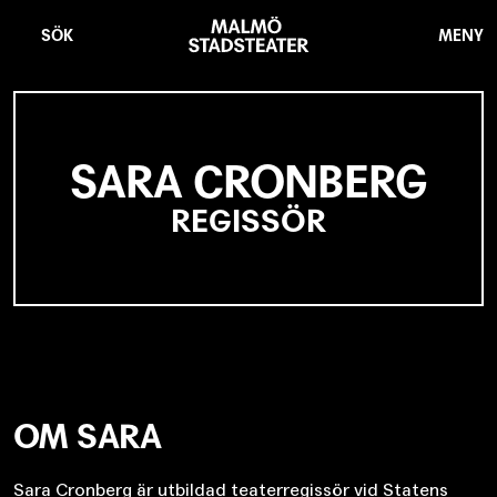
Hoppa
Malmö
till
Stadsteater
SÖK
MENY
huvudinnehåll
SARA CRONBERG
REGISSÖR
OM SARA
Sara Cronberg är utbildad teaterregissör vid Statens