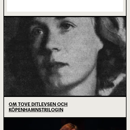
SJU SUPERVIKTIGA MINUTER OM UNGAS RÄTT
TILL SCENKONST
OM TOVE DITLEVSEN OCH
KÖPENHAMNSTRILOGIN