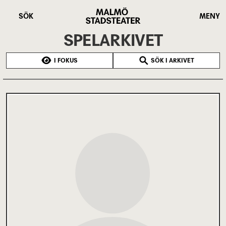
Hoppa
Malmö
till
Stadsteater
SÖK
MENY
huvudinnehåll
SPELARKIVET
I FOKUS
SÖK I ARKIVET