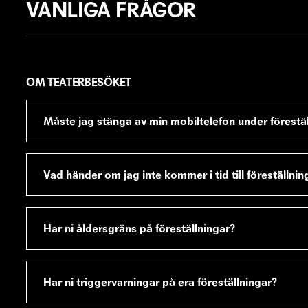
VANLIGA FRÅGOR
OM TEATERBESÖKET
Måste jag stänga av min mobiltelefon under förestä
Ja, det är jätteviktigt att du stänger av ljudet på din
och vibrationer.
Vad händer om jag inte kommer i tid till föreställni
LÄS MER
Föreställningen väntar inte på dig och startar på utsa
minst en kvart innan.
Har ni åldersgräns på föreställningar?
LÄS MER
Nej, men alla våra föreställningar har åldersrekom
Har ni triggervarningar på era föreställningar?
LÄS MER