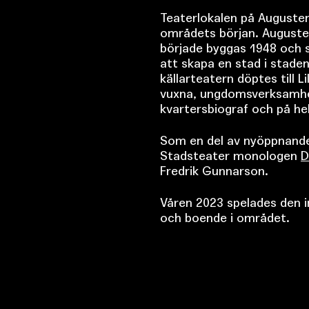
Teaterlokalen på Augusten
områdets början. August
började byggas 1948 och 
att skapa en stad i staden 
källarteatern döptes till 
vuxna, ungdomsverksamhe
kvartersbiograf och på he
Som en del av nyöppnandet
Stadsteater monologen
D
Fredrik Gunnarson.
Våren 2023 spelades den i
och boende i området.