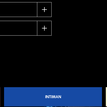
er pågående föreställning
ställningens
öreställningen är.
INTIMAN