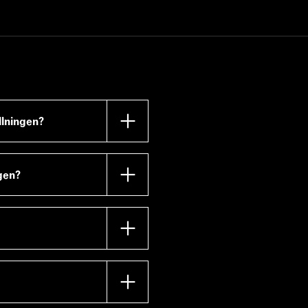
llningen?
 mobil, inklusive alla larm
ngen?
tt tid. Så kom i tid,
mendation.