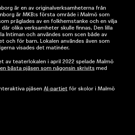
borg är en av originalverksamheterna från
enborg är MKB:s första område i Malmö som
som präglades av en folkhemstanke och en vilja
där olika verksamheter skulle finnas. Den lilla
Lilla Intiman och användes som scen både av
t och för barn. Lokalen användes även som
lgerna visades det matinéer.
 av teaterlokalen i april 2022 spelade Malmö
en bästa pjäsen som någonsin skrivits
med
nteraktiva pjäsen
AI-partiet
för skolor i Malmö