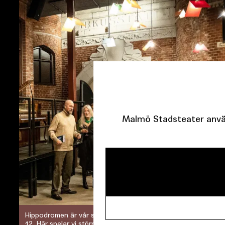
Malmö Stadsteater använ
Hippodromen är vår stora scen som ligger på Kalendegatan
12. Här spelar vi större uppsättningar i den klassiska