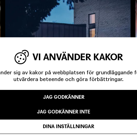
VI ANVÄNDER KAKOR
der sig av kakor på webbplatsen för grundläggande fun
utvärdera beteende och göra förbättringar.
JAG GODKÄNNER
JAG GODKÄNNER INTE
DINA INSTÄLLNINGAR
Intiman ligger i Teaterparken, vägg i vägg med Malmö
Opera. Här får drygt 200 personer plats i salongen och