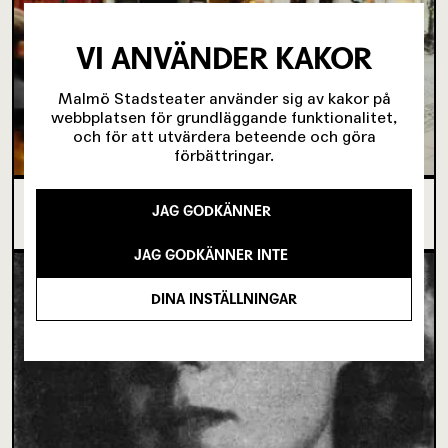
VI ANVÄNDER KAKOR
Malmö Stadsteater använder sig av kakor på
webbplatsen för grundläggande funktionalitet,
och för att utvärdera beteende och göra
förbättringar.
SJU SUPERVIKTIGA MINUTER OM UNGAS RÄTT
JAG GODKÄNNER
TILL SCENKONST
JAG GODKÄNNER INTE
DINA INSTÄLLNINGAR