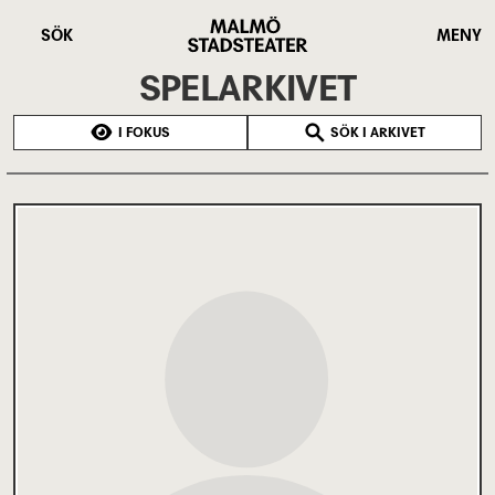
Hoppa
Malmö
till
Stadsteater
SÖK
MENY
huvudinnehåll
SPELARKIVET
I FOKUS
SÖK I ARKIVET